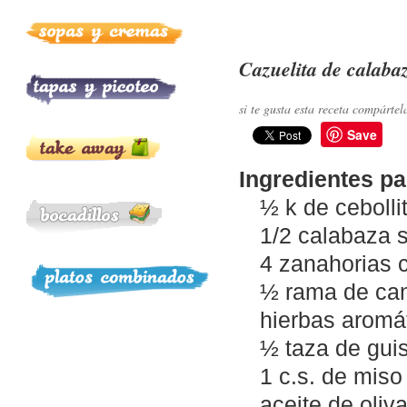
Cazuelita de calaba
si te gusta esta receta compártel
Save
Ingredientes pa
½ k de cebolli
1/2 calabaza s
4 zanahorias 
½ rama de ca
hierbas aromát
½ taza de gui
1 c.s. de miso
aceite de oliv