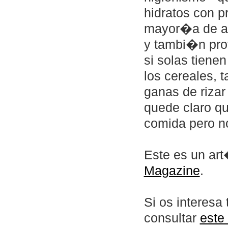
hidratos con p
mayor�a de al
y tambi�n pro
si solas tiene
los cereales, 
ganas de rizar
quede claro qu
comida pero no
Este es un ar
Magazine
.
Si os interes
consultar
este