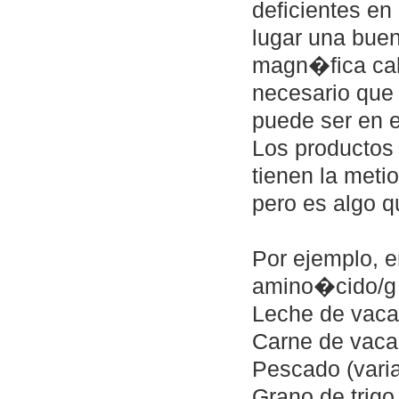
deficientes en 
lugar una bu
magn�fica cali
necesario que
puede ser en 
Los productos
tienen la meti
pero es algo q
Por ejemplo, 
amino�cido/g p
Leche de vaca
Carne de vac
Pescado (vari
Grano de trig