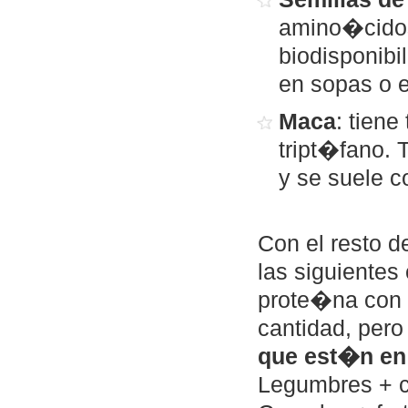
amino�cidos
biodisponibi
en sopas o 
Maca
: tien
tript�fano. 
y se suele c
Con el resto d
las siguientes
prote�na con 
cantidad, pero
que est�n en
Legumbres + ce