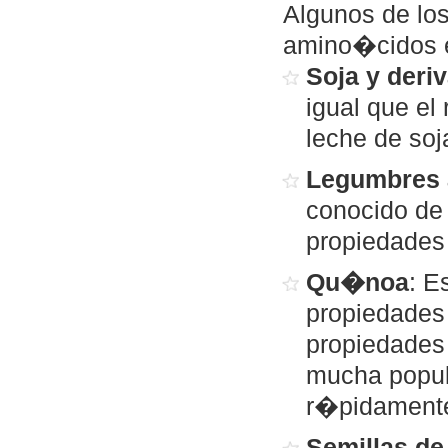
Algunos de los
amino�cidos e
Soja y deri
igual que el 
leche de soj
Legumbres 
conocido de 
propiedades
Qu�noa
: E
propiedades 
propiedades
mucha popul
r�pidamente
Semillas 