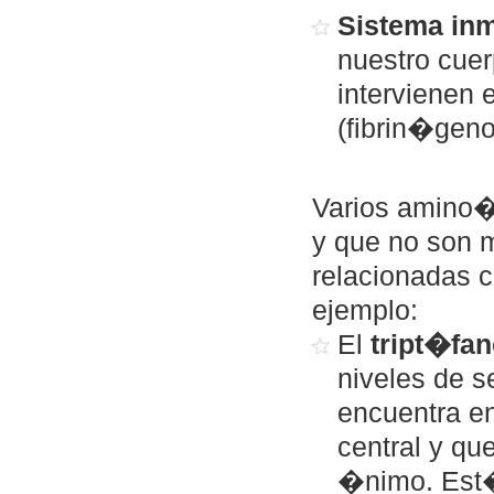
Sistema inm
nuestro cuer
intervienen 
(fibrin�geno
Varios amino�
y que no son 
relacionadas c
ejemplo:
El
tript�fan
niveles de s
encuentra en
central y qu
�nimo. Est�