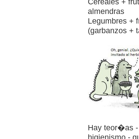
Cereales + frut
almendras
Legumbres + fr
(garbanzos + 
Hay teor�as - 
higienismo - q