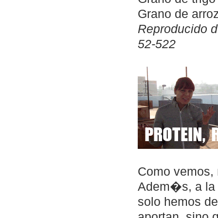
Grano de arroz
Reproducido d
52-522
Como vemos, n
Adem�s, a la h
solo hemos de 
aportan, sino 