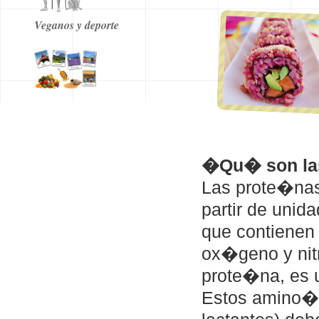
Veganos y deporte
�Qu� son la
Las prote�nas
partir de unid
que contienen
ox�geno y nit
prote�na, es 
Estos amino�c