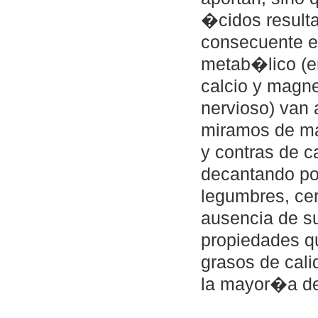
�cidos result
consecuente ef
metab�lico (e
calcio y magne
nervioso) van
miramos de man
y contras de 
decantando por
legumbres, cer
ausencia de s
propiedades q
grasos de cali
la mayor�a de 