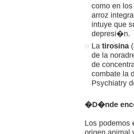
como en los 
arroz integr
intuye que s
depresi�n.
La
tirosina
(
de la noradr
de concentra
combate la 
Psychiatry 
�D�nde enco
Los podemos en
origen animal 