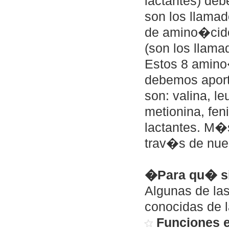
lactantes) deb
son los llamad
de amino�cido
(son los llam
Estos 8 amino
debemos aporta
son: valina, le
metionina, feni
lactantes. M�
trav�s de nues
�Para qu� s
Algunas de la
conocidas de 
Funciones 